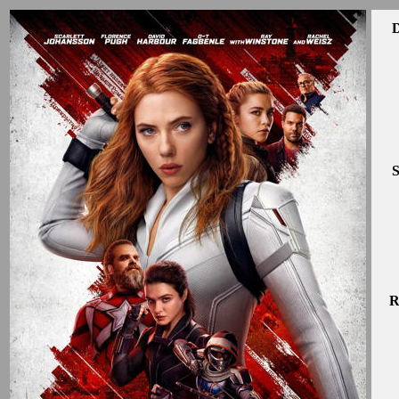
D
S
R