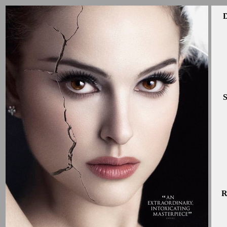
D
S
R