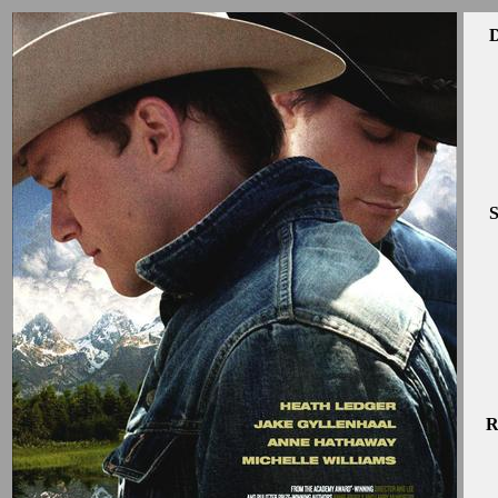
D
S
R