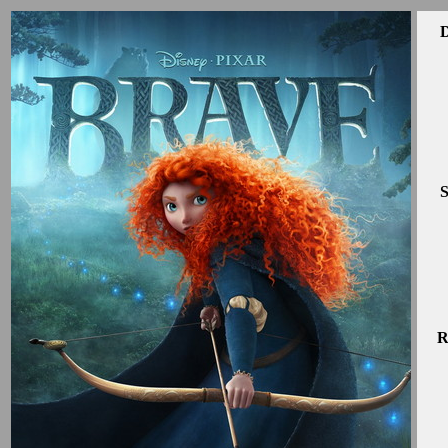
D
S
R