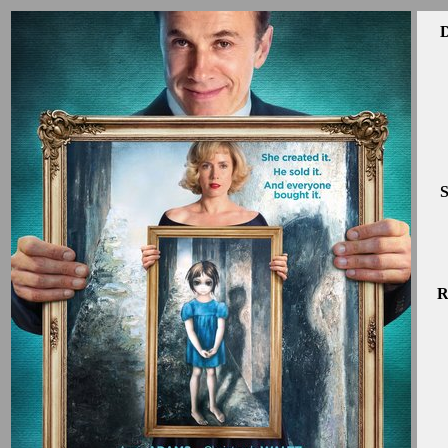
D
S
R