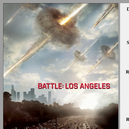
D
S
R
R