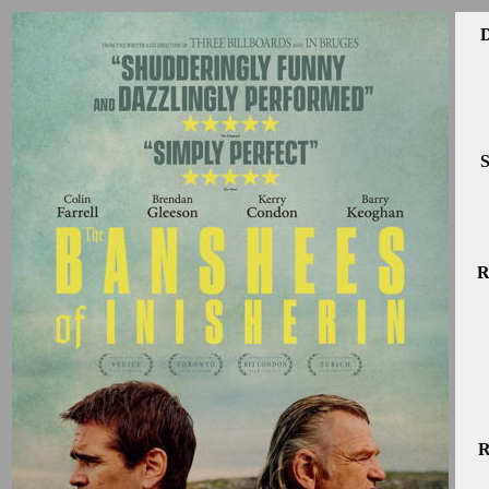
D
S
R
R