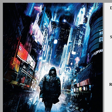
D
S
R