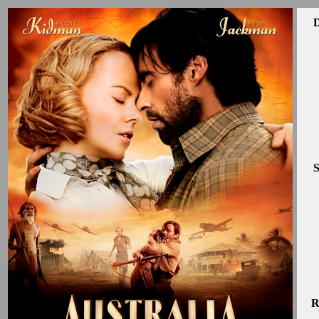
D
S
R