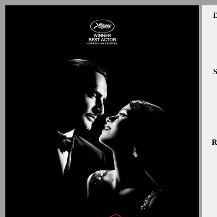
D
S
R