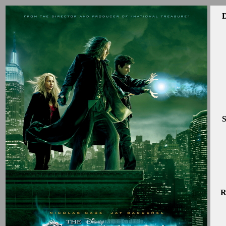
D
S
R