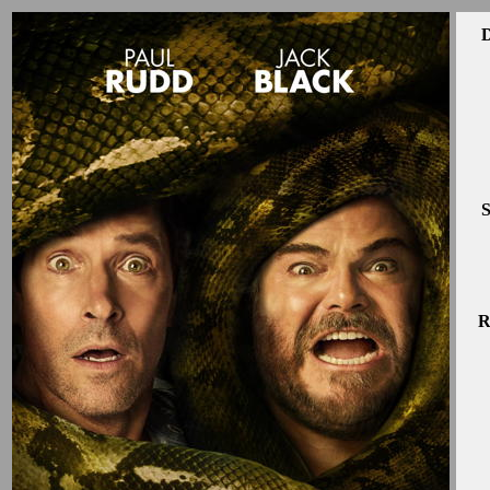
D
S
R