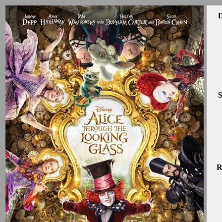
D
S
R