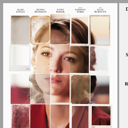
D
S
R