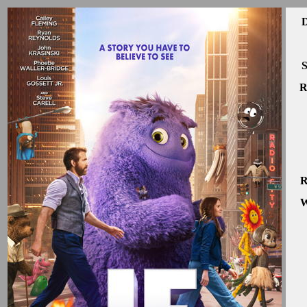
D
S
R
R
W