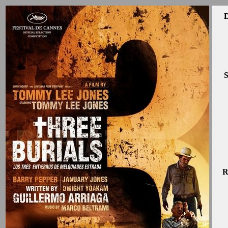
D
S
R