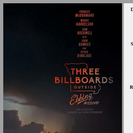
D
S
R