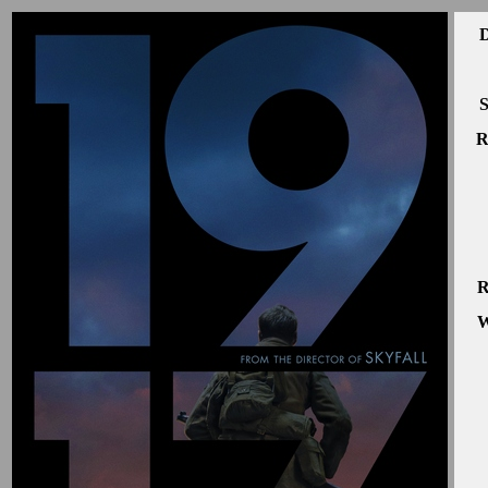
D
S
R
R
W